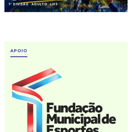
1ª DIVISÃO
ADULTO
LIFF
APOIO