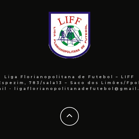
Liga Florianopolitana de Futebol – LIFF
Espezim, 783/sala13 – Saco dos Limões/Fpo
ail - ligaflorianopolitanadefutebol@gmail