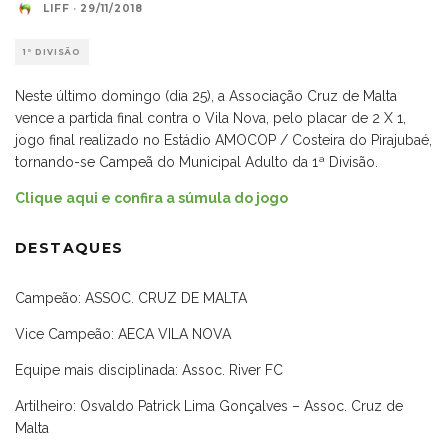
LIFF
·
29/11/2018
1ª DIVISÃO
Neste último domingo (dia 25), a Associação Cruz de Malta
vence a partida final contra o Vila Nova, pelo placar de 2 X 1,
jogo final realizado no Estádio AMOCOP / Costeira do Pirajubaé,
tornando-se Campeã do Municipal Adulto da 1ª Divisão.
Clique aqui e confira a súmula do jogo
DESTAQUES
Campeão: ASSOC. CRUZ DE MALTA
Vice Campeão: AECA VILA NOVA
Equipe mais disciplinada: Assoc. River FC
Artilheiro: Osvaldo Patrick Lima Gonçalves – Assoc. Cruz de
Malta