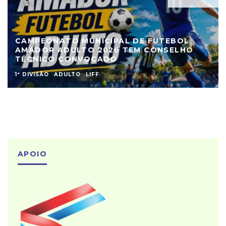
CAMPEONATO MUNICIPAL DE FUTEBOL
AMADOR ADULTO 2026 TEM CONSELHO
TÉCNICO CONVOCADO
1ª DIVISÃO
ADULTO
LIFF
APOIO