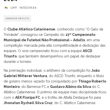
LIFF
·
10/12/2024
AMADOR ADULTO
O
Clube Atlético Catarinense
, conhecido como “O Galo da
Trindade”, consagrou-se Campeão do
27º Campeonato
Municipal de Futebol Não Profissional – Adulto
, em uma
competição marcada pela alta competitividade e dedicação das
equipes. O vice-campeonato ficou com a equipe
ASCD
Triunfo
, que também desempenhou um papel de destaque
durante o torneio.
Na premiação individual, o artilheiro da competição foi
João
Gabriel Mitterer Ventura
, do ASCD Triunfo, enquanto o título
de goleiro menos vazado foi conquistado por
Thiago Roberto
Monteiro
, do Barrense FC e
Gustavo Albino da Silva
do C.
Atlético Catarinense. O prêmio de equipe mais disciplinada ficou
com o
AEK Floripa FC
, e o troféu de Atleta Destaque foi para
Jhonatan Rychell Silva Cruz
, do C. Atlético Catarinense.