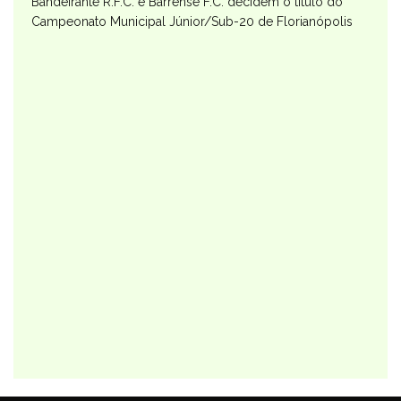
Bandeirante R.F.C. e Barrense F.C. decidem o título do
Campeonato Municipal Júnior/Sub-20 de Florianópolis