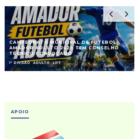
CAMPEONATO MUNICIPAL DE FUTEBOL
AMADOR ADULTO 2026 TEM CONSELHO
TÉCNICO CONVOCADO
1ª DIVISÃO
ADULTO
LIFF
APOIO