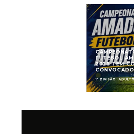
CAMPEONATO
FUTEBOL A
2026 TEM C
CONVOCAD
1ª DIVISÃO
ADULT