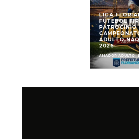
LIGA FLORI
FUTEBOL FI
PATROCÍNIO
CAMPEONATO
ADULTO NÃO
2026
AMADOR ADULTO