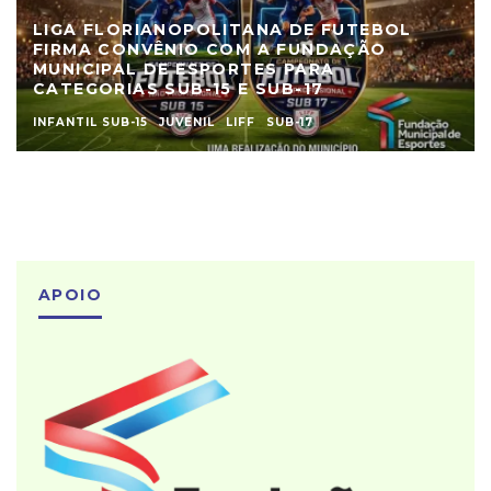
LIGA FLORIANOPOLITANA DE FUTEBOL
FIRMA CONVÊNIO COM A FUNDAÇÃO
MUNICIPAL DE ESPORTES PARA
CATEGORIAS SUB-15 E SUB-17
INFANTIL SUB-15
JUVENIL
LIFF
SUB-17
APOIO