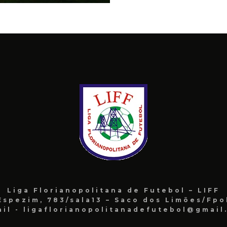
Liga Florianopolitana de Futebol – LIFF
Espezim, 783/sala13 – Saco dos Limões/Fpo
ail - ligaflorianopolitanadefutebol@gmail