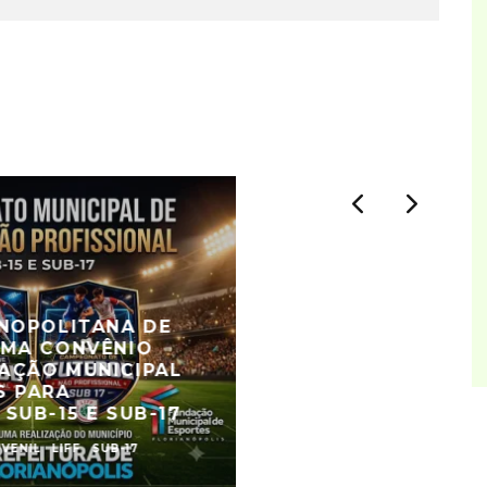
ANOPOLITANA DE
RMA CONVÊNIO
AÇÃO MUNICIPAL
S PARA
SUB-15 E SUB-17
UVENIL
LIFF
SUB-17