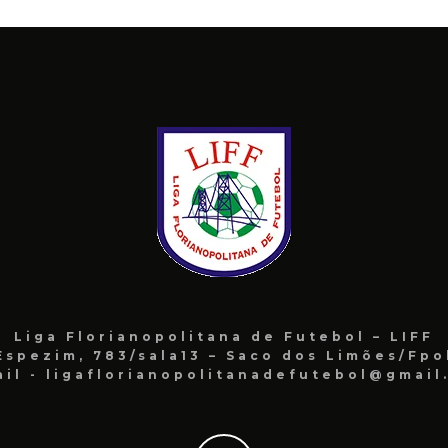
Liga Florianopolitana de Futebol – LIFF
Espezim, 783/sala13 – Saco dos Limões/Fpo
ail - ligaflorianopolitanadefutebol@gmail