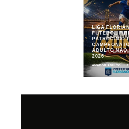
LIGA FLORIA
FUTEBOL FIR
PATROCÍNIO 
CAMPEONATO
ADULTO NÃO
2026
AMADOR ADULTO
LI