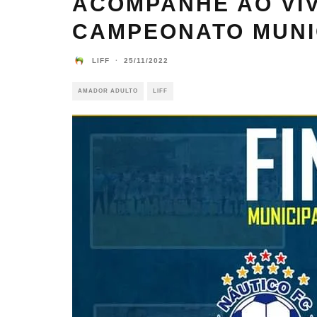
ACOMPANHE AO VIV
CAMPEONATO MUNIC
LIFF
·
25/11/2022
AMADOR ADULTO
LIFF