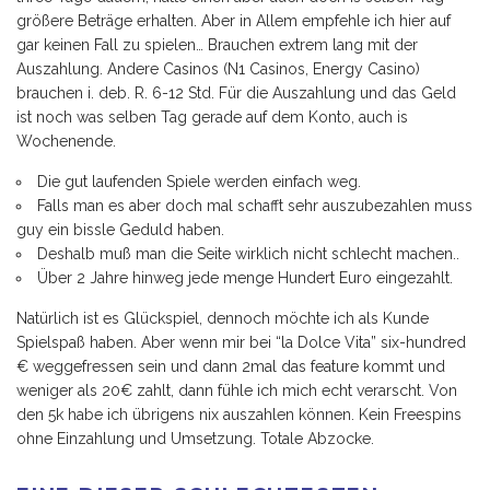
größere Beträge erhalten. Aber in Allem empfehle ich hier auf
gar keinen Fall zu spielen… Brauchen extrem lang mit der
Auszahlung. Andere Casinos (N1 Casinos, Energy Casino)
brauchen i. deb. R. 6-12 Std. Für die Auszahlung und das Geld
ist noch was selben Tag gerade auf dem Konto, auch is
Wochenende.
Die gut laufenden Spiele werden einfach weg.
Falls man es aber doch mal schafft sehr auszubezahlen muss
guy ein bissle Geduld haben.
Deshalb muß man die Seite wirklich nicht schlecht machen..
Über 2 Jahre hinweg jede menge Hundert Euro eingezahlt.
Natürlich ist es Glückspiel, dennoch möchte ich als Kunde
Spielspaß haben. Aber wenn mir bei “la Dolce Vita” six-hundred
€ weggefressen sein und dann 2mal das feature kommt und
weniger als 20€ zahlt, dann fühle ich mich echt verarscht. Von
den 5k habe ich übrigens nix auszahlen können. Kein Freespins
ohne Einzahlung und Umsetzung. Totale Abzocke.