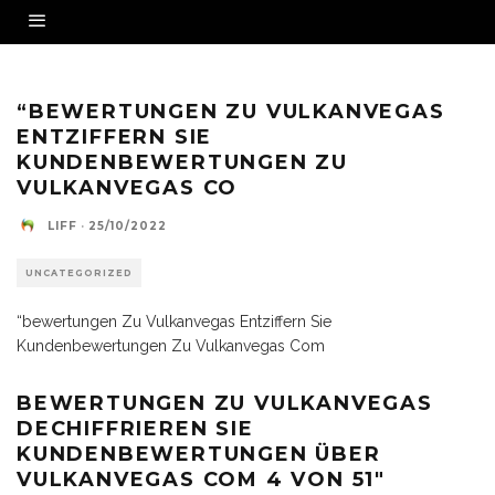
“BEWERTUNGEN ZU VULKANVEGAS
ENTZIFFERN SIE
KUNDENBEWERTUNGEN ZU
VULKANVEGAS CO
LIFF
·
25/10/2022
UNCATEGORIZED
“bewertungen Zu Vulkanvegas Entziffern Sie
Kundenbewertungen Zu Vulkanvegas Com
BEWERTUNGEN ZU VULKANVEGAS
DECHIFFRIEREN SIE
KUNDENBEWERTUNGEN ÜBER
VULKANVEGAS COM 4 VON 51″