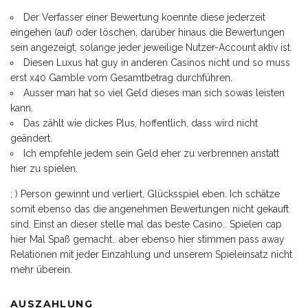
Der Verfasser einer Bewertung koennte diese jederzeit
eingehen (auf) oder löschen, darüber hinaus die Bewertungen
sein angezeigt, solange jeder jeweilige Nutzer-Account aktiv ist.
Diesen Luxus hat guy in anderen Casinos nicht und so muss
erst x40 Gamble vom Gesamtbetrag durchführen.
Ausser man hat so viel Geld dieses man sich sowas leisten
kann.
Das zählt wie dickes Plus, hoffentlich, dass wird nicht
geändert.
Ich empfehle jedem sein Geld eher zu verbrennen anstatt
hier zu spielen.
; ) Person gewinnt und verliert, Glücksspiel eben. Ich schätze
somit ebenso das die angenehmen Bewertungen nicht gekauft
sind. Einst an dieser stelle mal das beste Casino.. Spielen cap
hier Mal Spaß gemacht.. aber ebenso hier stimmen pass away
Relationen mit jeder Einzahlung und unserem Spieleinsatz nicht
mehr überein.
AUSZAHLUNG