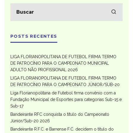
POSTS RECENTES
LIGA FLORIANOPOLITANA DE FUTEBOL FIRMA TERMO
DE PATROCÍNIO PARA O CAMPEONATO MUNICIPAL
ADULTO NÃO PROFISSIONAL 2026
LIGA FLORIANOPOLITANA DE FUTEBOL FIRMA TERMO
DE PATROCÍNIO PARA O CAMPEONATO JÚNIOR/SUB-20
Liga Florianopolitana de Futebol firma convênio com a
Fundação Municipal de Esportes para categorias Sub-15 e
Sub-17
Bandeirante RFC conquista o título do Campeonato
Júnior/Sub-20 2026
Bandeirante R.F.C. e Barrense F.C. decidem o título do