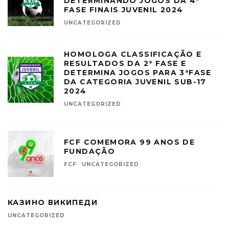
DETERMINANDO JOGOS DA 4ª
FASE FINAIS JUVENIL 2024
UNCATEGORIZED
HOMOLOGA CLASSIFICAÇÃO E
RESULTADOS DA 2ª FASE E
DETERMINA JOGOS PARA 3ªFASE
DA CATEGORIA JUVENIL SUB-17
2024
UNCATEGORIZED
FCF COMEMORA 99 ANOS DE
FUNDAÇÃO
FCF
UNCATEGORIZED
КАЗИНО ВИКИПЕДИ
UNCATEGORIZED