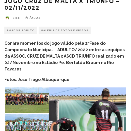
JOGO CRUZ DE MALTA X TRIUNFO –
02/11/2022
LIFF
·
11/11/2022
AMADOR ADULTO
GALERIA DE FOTOS E VÍDEOS
Confira momentos do jogo válido pela 2ªFase do
Campeonato Municipal – ADULTO/2022
entre as equipes
da ASSOC. CRUZ DE MALTA x ASCD TRIUNFO
realizado em
02/Novembro no Estádio Pe. Bertoldo Braum no Rio
Tavares
Fotos: José Tiago Albuquerque