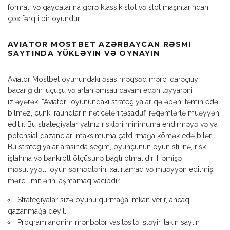
formatı və qaydalarına görə klassik slot və slot maşınlarından
çox fərqli bir oyundur.
AVIATOR MOSTBET AZƏRBAYCAN RƏSMI
SAYTINDA YÜKLƏYIN VƏ OYNAYIN
Aviator Mostbet oyunundakı əsas məqsəd mərc idarəçiliyi
bacarığıdır, uçuşu və artan əmsalı davam edən təyyarəni
izləyərək. “Aviator” oyunundakı strategiyalar qələbəni təmin edə
bilməz, çünki raundların nəticələri təsadüfi rəqəmlərlə müəyyən
edilir. Bu strategiyalar yalnız riskləri minimuma endirməyə və ya
potensial qazancları maksimuma çatdırmağa kömək edə bilər.
Bu strategiyalar arasında seçim, oyunçunun oyun stilinə, risk
iştahına və bankroll ölçüsünə bağlı olmalıdır. Həmişə
məsuliyyətli oyun sərhədlərini xatırlamaq və müəyyən edilmiş
mərc limitlərini aşmamaq vacibdir.
Strategiyalar sizə oyunu qurmağa imkan verir, ancaq
qazanmağa deyil.
Proqram anonim mənbələr vasitəsilə işləyir, lakin saytın