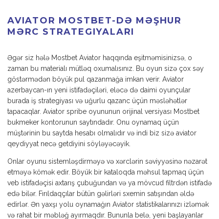
AVIATOR MOSTBET-DƏ MƏŞHUR
MƏRC STRATEGIYALARI
Əgər siz hələ Mostbet Aviator haqqında eşitməmisinizsə, o
zaman bu materialı mütləq oxumalısınız. Bu oyun sizə çox səy
göstərmədən böyük pul qazanmağa imkan verir. Aviator
azerbaycan-ın yeni istifadəçiləri, eləcə də daimi oyunçular
burada iş strategiyası və uğurlu qazanc üçün məsləhətlər
tapacaqlar. Aviator spribe oyununun orijinal versiyası Mostbet
bukmeker kontorunun saytındadır. Onu oynamaq üçün
müştərinin bu saytda hesabı olmalıdır və indi biz sizə aviator
qeydiyyat necə getdiyini söyləyəcəyik.
Onlar oyunu sistemləşdirməyə və xərclərin səviyyəsinə nəzarət
etməyə kömək edir. Böyük bir kataloqda məhsul tapmaq üçün
veb istifadəçisi axtarış çubuğundan və ya mövcud filtrdən istifadə
edə bilər. Fırıldaqçılar bütün gəlirləri sxemin satışından əldə
edirlər. Ən yaxşı yolu oynamağın Aviator statistikalarınızı izləmək
və rahat bir məbləğ ayırmaqdır. Bununla belə, yeni başlayanlar