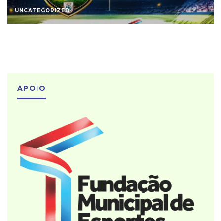
UNCATEGORIZED
APOIO