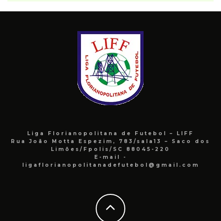
Liga Florianopolitana de Futebol – LIFF
Rua João Motta Espezim, 783/sala13 – Saco dos
Limões/Fpolis/SC 88045-220
E-mail -
ligaflorianopolitanadefutebol@gmail.com