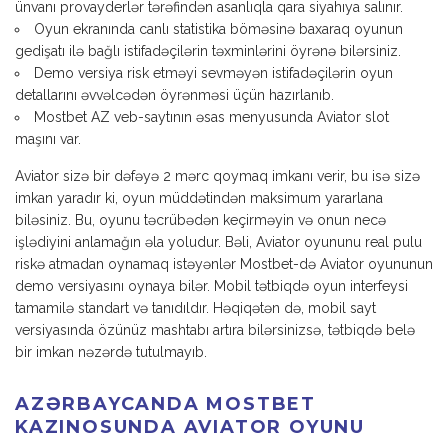
ünvanı provayderlər tərəfindən asanlıqla qara siyahıya salınır.
Oyun ekranında canlı statistika böməsinə baxaraq oyunun
gedişatı ilə bağlı istifadəçilərin təxminlərini öyrənə bilərsiniz.
Demo versiya risk etməyi sevməyən istifadəçilərin oyun
detallarını əvvəlcədən öyrənməsi üçün hazırlanıb.
Mostbet AZ veb-saytının əsas menyusunda Aviator slot
maşını var.
Aviator sizə bir dəfəyə 2 mərc qoymaq imkanı verir, bu isə sizə
imkan yaradır ki, oyun müddətindən maksimum yararlana
biləsiniz. Bu, oyunu təcrübədən keçirməyin və onun necə
işlədiyini anlamağın əla yoludur. Bəli, Aviator oyununu real pulu
riskə atmadan oynamaq istəyənlər Mostbet-də Aviator oyununun
demo versiyasını oynaya bilər. Mobil tətbiqdə oyun interfeysi
tamamilə standart və tanıdıldır. Həqiqətən də, mobil sayt
versiyasında özünüz mashtabı artıra bilərsinizsə, tətbiqdə belə
bir imkan nəzərdə tutulmayıb.
AZƏRBAYCANDA MOSTBET
KAZINOSUNDA AVIATOR OYUNU