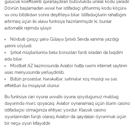
gələcək koeffisienti qərarlaşdıran bütövlükdə unikal kodu yaradır.
Dövrün başlamadan əvvəl hər istifadəçi şifrlənmiş kodu köçürə
və onu bitdikdən sonra deşifrleyə bilər. İstifadəçilərin rahatlığını
artırmaq üçün iki əlavə funksiya hazırlanmışdır ki, bunlar
avtomatik rejimdə işləyir.
Növbəti çıxışçı şairə Gülayə Şınıxlı Sevda xanıma yazdığı
şeirini söylədi.
Şirkət müştərilərinə belə bonusları fərdi sıradan da təqdim
edə bilər.
Mostbet AZ kazinosunda Aviator hətta rəsmi internet saytının
əsas menyusunda yerləşdirilib.
Bütün proseslər, hərəkətlər, səhnələr xoş musiqi və səs
effektləri ilə müşayiət olunur.
Bu funksiya cari oyuna əvvəlki oyuna qoyduğunuz məbləğ
dəyərində mərc qoyacaq. Aviator oynanamaq üçün illərin casino
istifadəçisi olmağınıza ehtiyac yoxdur. Klassik casino
oyunlarından fərqli olaraq Aviator-da qaydaları öyrənmək üçün
bir neçə oyun kifayətdir.