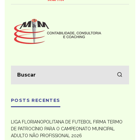
POSTS RECENTES
LIGA FLORIANOPOLITANA DE FUTEBOL FIRMA TERMO
DE PATROCÍNIO PARA O CAMPEONATO MUNICIPAL
ADULTO NÃO PROFISSIONAL 2026