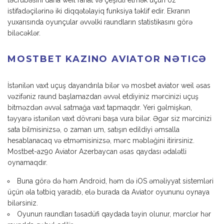
təcrübəsini daha weil rahat və çeşidli etmək üçün öz
istifadəçilərinə iki diqqətəlayiq funksiya təklif edir. Ekranın
yuxarısında oyunçular əvvəlki raundların statistikasını görə
biləcəklər.
MOSTBET KAZINO AVIATOR NƏTICƏ
İstənilən vaxt uçuş dayandırıla bilər və mosbet aviator weil əsas
vəzifəniz raund başlamazdan əvvəl etdiyiniz mərcinizi uçuş
bitməzdən əvvəl satmağa vaxt tapmaqdır. Yeri gəlmişkən,
təyyarə istənilən vaxt dövrəni başa vura bilər. Əgər siz mərcinizi
sata bilmisinizsə, o zaman um, satışın edildiyi əmsalla
hesablanacaq və etməmisinizsə, mərc məbləğini itirirsiniz.
Mostbet-az90 Aviator Azerbaycan əsas qaydası ədalətli
oynamaqdır.
Buna görə də həm Android, həm də iOS əməliyyat sistemləri
üçün əla tətbiq yaradıb, elə burada da Aviator oyununu oynaya
bilərsiniz.
Oyunun raundları təsadüfi qaydada təyin olunur, mərclər hər