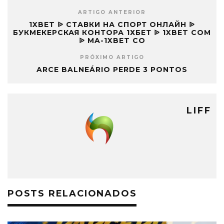
ARTIGO ANTERIOR
1XBET ᐉ СТАВКИ НА СПОРТ ОНЛАЙН ᐉ
БУКМЕКЕРСКАЯ КОНТОРА 1ХБЕТ ᐉ 1XBET COM
ᐉ MA-1XBET CO
PRÓXIMO ARTIGO
ARCE BALNEÁRIO PERDE 3 PONTOS
LIFF
POSTS RELACIONADOS