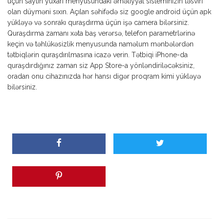
üçün saytın yuxarı menyusundakı əməliyyat sisteminizin təsviri
olan düyməni sıxın. Açılan səhifədə siz google android üçün apk
yükləyə və sonrakı quraşdırma üçün işə camera bilərsiniz.
Quraşdırma zamanı xəta baş verərsə, telefon parametrlərinə
keçin və təhlükəsizlik menyusunda naməlum mənbələrdən
tətbiqlərin quraşdırılmasına icazə verin. Tətbiqi iPhone-da
quraşdırdığınız zaman siz App Store-a yönləndiriləcəksiniz,
oradan onu cihazınızda hər hansı digər proqram kimi yükləyə
bilərsiniz.