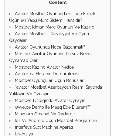
Content
Aviator Mostbet Oyununda Istifadə Etmək
Üçün Ən Yaxşı Mərc Sistemi Hansıdır?
Mostbet Idman Mərc Oyunları Və Kazino
Aviator Mostbet – Qeydiyyat Və Oyun
Qaydaları
Aviator Oyununda Necə Qazanmalı?
Mostbet Aviator Oyununu Pulsuz Necə
Oynamaq Olar
Mostbet Kazino Aviator Nəticə
Aviator-da Hesabın Doldurulması
Mostbet Oyunçuları Üçün Bonuslar
“aviator Mostbet Azərbaycan Rəsmi Saytında
Yükləyin Və Oynayın
Mostbet Tətbiqində Aviator Oynayın
Əvvəlcə Demo Ilə Məşq Edə Bilərəm?”
Minimum Əmanət Nə Qədərdir
Ios Və Android Üçün Mostbet Proqramları
İnterfeys Slot Machine Aparatı
Lisenziya