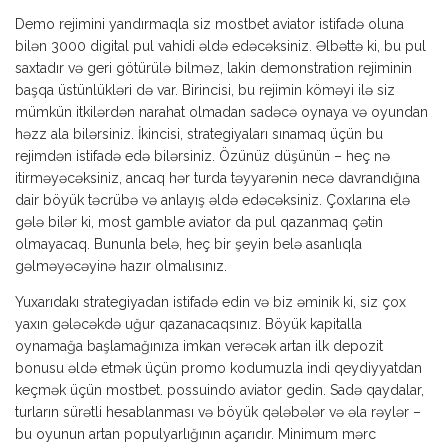
Demo rejimini yandırmaqla siz mostbet aviator istifadə oluna
bilən 3000 digital pul vahidi əldə edəcəksiniz. Əlbəttə ki, bu pul
saxtadır və geri götürülə bilməz, lakin demonstration rejiminin
başqa üstünlükləri də var. Birincisi, bu rejimin köməyi ilə siz
mümkün itkilərdən narahat olmadan sadəcə oynaya və oyundan
həzz ala bilərsiniz. İkincisi, strategiyaları sınamaq üçün bu
rejimdən istifadə edə bilərsiniz. Özünüz düşünün – heç nə
itirməyəcəksiniz, ancaq hər turda təyyarənin necə davrandığına
dair böyük təcrübə və anlayış əldə edəcəksiniz. Çoxlarına elə
gələ bilər ki, most gamble aviator da pul qazanmaq çətin
olmayacaq. Bununla belə, heç bir şeyin belə asanlıqla
gəlməyəcəyinə hazır olmalısınız.
Yuxarıdakı strategiyadan istifadə edin və biz əminik ki, siz çox
yaxın gələcəkdə uğur qazanacaqsınız. Böyük kapitalla
oynamağa başlamağınıza imkan verəcək artan ilk depozit
bonusu əldə etmək üçün promo kodumuzla indi qeydiyyatdan
keçmək üçün mostbet. possuindo aviator gedin. Sadə qaydalar,
turların sürətli hesablanması və böyük qələbələr və əla rəylər –
bu oyunun artan populyarlığının açarıdır. Minimum mərc