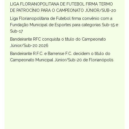
LIGA FLORIANOPOLITANA DE FUTEBOL FIRMA TERMO
DE PATROCÍNIO PARA O CAMPEONATO JÚNIOR/SUB-20
Liga Florianopolitana de Futebol firma convênio com a
Fundação Municipal de Esportes para categorias Sub-15 e
Sub-17
Bandeirante RFC conquista o título do Campeonato
Júnior/Sub-20 2026
Bandeirante R.F.C. e Barrense F.C. decidem o título do
Campeonato Municipal Júnior/Sub-20 de Florianópolis