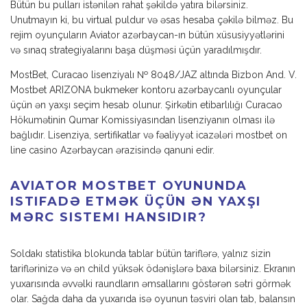
Bütün bu pulları istənilən rahat şəkildə yatıra bilərsiniz.
Unutmayın ki, bu virtual puldur və əsas hesaba çəkilə bilməz. Bu
rejim oyunçuların Aviator azərbaycan-ın bütün xüsusiyyətlərini
və sınaq strategiyalarını başa düşməsi üçün yaradılmışdır.
MostBet, Curacao lisenziyalı № 8048/JAZ altında Bizbon And. V.
Mostbet ARIZONA bukmeker kontoru azərbaycanlı oyunçular
üçün ən yaxşı seçim hesab olunur. Şirkətin etibarlılığı Curacao
Hökumətinin Qumar Komissiyasından lisenziyanın olması ilə
bağlıdır. Lisenziya, sertifikatlar və fəaliyyət icazələri mostbet on
line casino Azərbaycan ərazisində qanuni edir.
AVIATOR MOSTBET OYUNUNDA
ISTIFADƏ ETMƏK ÜÇÜN ƏN YAXŞI
MƏRC SISTEMI HANSIDIR?
Soldakı statistika blokunda tablar bütün tariflərə, yalnız sizin
tariflərinizə və ən child yüksək ödənişlərə baxa bilərsiniz. Ekranın
yuxarısında əvvəlki raundların əmsallarını göstərən sətri görmək
olar. Sağda daha da yuxarıda isə oyunun təsviri olan tab, balansın