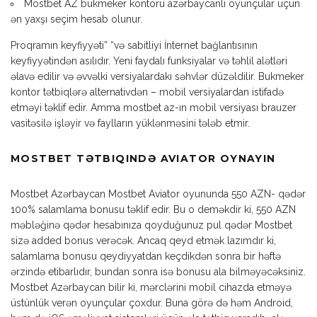
Mostbet AZ bukmeker kontoru azərbaycanlı oyunçular üçün
ən yaxşı seçim hesab olunur.
Proqramın keyfiyyəti” “və sabitliyi İnternet bağlantısının
keyfiyyətindən asılıdır. Yeni faydalı funksiyalar və təhlil alətləri
əlavə edilir və əvvəlki versiyalardakı səhvlər düzəldilir. Bukmeker
kontor tətbiqlərə alternativdən – mobil versiyalardan istifadə
etməyi təklif edir. Amma mostbet az-ın mobil versiyası brauzer
vasitəsilə işləyir və faylların yüklənməsini tələb etmir.
MOSTBET TƏTBIQINDƏ AVIATOR OYNAYIN
Mostbet Azərbaycan Mostbet Aviator oyununda 550 AZN- qədər
100% salamlama bonusu təklif edir. Bu o deməkdir ki, 550 AZN
məbləğinə qədər hesabınıza qoyduğunuz pul qədər Mostbet
sizə added bonus verəcək. Ancaq qeyd etmək lazımdır ki,
salamlama bonusu qeydiyyatdan keçdikdən sonra bir həftə
ərzində etibarlıdır, bundan sonra isə bonusu ala bilməyəcəksiniz.
Mostbet Azərbaycan bilir ki, mərclərini mobil cihazda etməyə
üstünlük verən oyunçular çoxdur. Buna görə də həm Android,