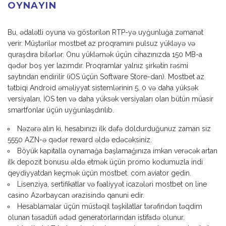
OYNAYIN
Bu, ədalətli oyuna və göstərilən RTP-yə uyğunluğa zəmanət
verir. Müştərilər mostbet az proqramını pulsuz yükləyə və
quraşdıra bilərlər. Onu yükləmək üçün cihazınızda 150 MB-a
qədər boş yer lazımdır. Proqramlar yalnız şirkətin rəsmi
saytından endirilir (iOS üçün Software Store-dan). Mostbet az
tətbiqi Android əməliyyat sistemlərinin 5. 0 və daha yüksək
versiyaları, İOS ten və daha yüksək versiyaları olan bütün müasir
smartfonlar üçün uyğunlaşdırılıb.
Nəzərə alın ki, hesabınızı ilk dəfə doldurduğunuz zaman siz
5550 AZN-ə qədər reward əldə edəcəksiniz.
Böyük kapitalla oynamağa başlamağınıza imkan verəcək artan
ilk depozit bonusu əldə etmək üçün promo kodumuzla indi
qeydiyyatdan keçmək üçün mostbet. com aviator gedin.
Lisenziya, sertifikatlar və fəaliyyət icazələri mostbet on line
casino Azərbaycan ərazisində qanuni edir.
Hesablamalar üçün müstəqil təşkilatlar tərəfindən təqdim
olunan təsadüfi ədəd generatorlarından istifadə olunur.