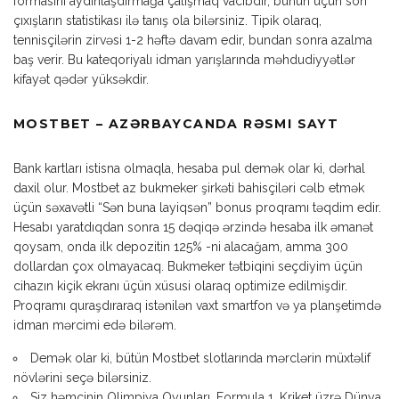
formasını aydınlaşdırmağa çalışmaq vacibdir, bunun üçün son
çıxışların statistikası ilə tanış ola bilərsiniz. Tipik olaraq,
tennisçilərin zirvəsi 1-2 həftə davam edir, bundan sonra azalma
baş verir. Bu kateqoriyalı idman yarışlarında məhdudiyyətlər
kifayət qədər yüksəkdir.
MOSTBET – AZƏRBAYCANDA RƏSMI SAYT
Bank kartları istisna olmaqla, hesaba pul demək olar ki, dərhal
daxil olur. Mostbet az bukmeker şirkəti bahisçiləri cəlb etmək
üçün səxavətli “Sən buna layiqsən” bonus proqramı təqdim edir.
Hesabı yaratdıqdan sonra 15 dəqiqə ərzində hesaba ilk əmanət
qoysam, onda ilk depozitin 125% -ni alacağam, amma 300
dollardan çox olmayacaq. Bukmeker tətbiqini seçdiyim üçün
cihazın kiçik ekranı üçün xüsusi olaraq optimize edilmişdir.
Proqramı quraşdıraraq istənilən vaxt smartfon və ya planşetimdə
idman mərcimi edə bilərəm.
Demək olar ki, bütün Mostbet slotlarında mərclərin müxtəlif
növlərini seçə bilərsiniz.
Siz həmçinin Olimpiya Oyunları, Formula 1, Kriket üzrə Dünya