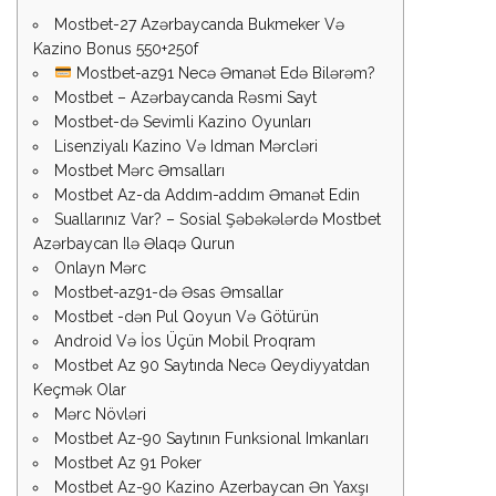
Mostbet-27 Azərbaycanda Bukmeker Və
Kazino Bonus 550+250f
Mostbet-az91 Necə Əmanət Edə Bilərəm?
Mostbet – Azərbaycanda Rəsmi Sayt
Mostbet-də Sevimli Kazino Oyunları
Lisenziyalı Kazino Və Idman Mərcləri
Mostbet Mərc Əmsalları
Mostbet Az-da Addım-addım Əmanət Edin
Suallarınız Var? – Sosial Şəbəkələrdə Mostbet
Azərbaycan Ilə Əlaqə Qurun
Onlayn Mərc
Mostbet-az91-də Əsas Əmsallar
Mostbet -dən Pul Qoyun Və Götürün
Android Və İos Üçün Mobil Proqram
Mostbet Az 90 Saytında Necə Qeydiyyatdan
Keçmək Olar
Mərc Növləri
Mostbet Az-90 Saytının Funksional Imkanları
Mostbet Az 91 Poker
Mostbet Az-90 Kazino Azerbaycan Ən Yaxşı