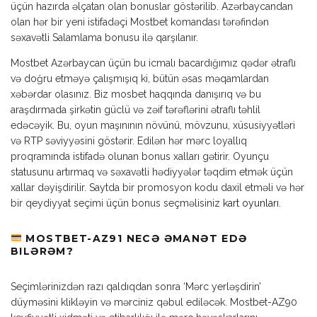
üçün hazırda əlçatan olan bonuslar göstərilib. Azərbaycandan
olan hər bir yeni istifadəçi Mostbet komandası tərəfindən
səxavətli Salamlama bonusu ilə qarşılanır.
Mostbet Azərbaycan üçün bu icmalı bacardığımız qədər ətraflı
və doğru etməyə çalışmışıq ki, bütün əsas məqamlardan
xəbərdar olasınız. Biz mosbet haqqında danışırıq və bu
araşdırmada şirkətin güclü və zəif tərəflərini ətraflı təhlil
edəcəyik. Bu, oyun maşınının növünü, mövzunu, xüsusiyyətləri
və RTP səviyyəsini göstərir. Edilən hər mərc loyallıq
proqramında istifadə olunan bonus xalları gətirir. Oyunçu
statusunu artırmaq və səxavətli hədiyyələr təqdim etmək üçün
xallar dəyişdirilir. Saytda bir promosyon kodu daxil etməli və hər
bir qeydiyyat seçimi üçün bonus seçməlisiniz
kart oyunları
.
MOSTBET-AZ91 NECƏ ƏMANƏT EDƏ
BILƏRƏM?
Seçimlərinizdən razı qaldıqdan sonra ‘Mərc yerləşdirin’
düyməsini klikləyin və mərciniz qəbul ediləcək. Mostbet-AZ90