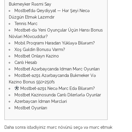
Bukmeyker Rəsmi Say
Mostbet’də Qeydiyyat — Hər Şeyi Necə
Düzgün Etmək Lazımdır
Tennis Mərc
Mostbet-də Yeni Oyunçular Üçün Hansı Bonus
Növləri Mövcuddur?
Mobil Proqramı Haradan Yükləyə Bilərəm?
Xoş Gəldin Bonusu Varmı?
Mostbet Onlayn Kazino
Canlı Hesab
Mostbet Azərbaycanda Idman Mərc Oyunları
Mostbet-az91 Azərbaycanda Bukmeker Və
Kazino Bonus 550+250fs
Mostbet-az91 Necə Mərc Edə Bilərəm?
Mostbet Kazinosunda Canlı Dilerlərlə Oyunlar
Azerbaycan İdman Mərcləri
Mostbet Oyunları
Daha sonra istədiyiniz mərc növünü seçə və mərc etmək