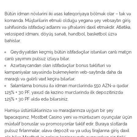
Bütün idman növlərini iki əsas kateqoriyaya bölmək olar – tək və
komanda. Müştərilərin etməli olduğu yeganə şey vebsaytın giriş
səhifəsində istifadəçi adlarını və şifrələrini daxil etməkdir. Atletika,
velosiped idmanı, döyüş sənəti, həndbol, basketbol üzrə
bahislər.
Qeydiyyatdan keçmiş bütün istifadəçilər istənilən canlı matçın
canlı yayımını pulsuz izləyə bilər.
Azərbaycandan olan istifadəçilər bonus təklifləri və
kampaniyalar sayəsində bukmeykerin veb-saytında daha da
maraqlı və gəlirli vaxt keçirə bilərlər.
Salamlama bonusu ilə idman mərclərində 550 AZN-ə qədər
125% + 30 PF, yaxud da kazino mərclərində ilk depozitinizdə
125% + 30 PF əldə edə bilərsiniz.
Həmişə üstünlüklərinizə və maraqlarınıza uyğun bir şey
tapacaqsınız. Mostbet Casino yeni və müntəzəm oyunçular üçün
müxtəlif bonuslar və promosyonlar təklif edir. Buraya slotlarda
pulsuz fırlanmalar, əlavə depozit və ya uduş tirajlarına giriş daxil