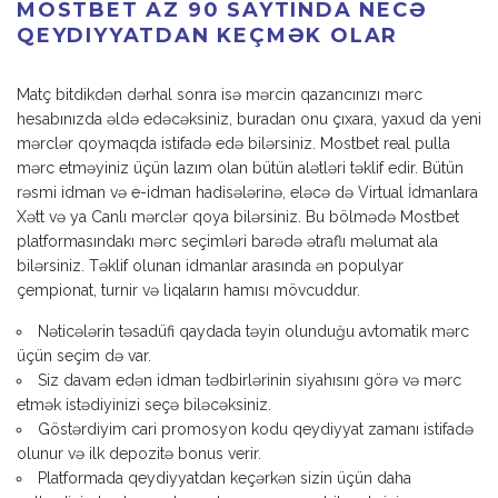
MOSTBET AZ 90 SAYTINDA NECƏ
QEYDIYYATDAN KEÇMƏK OLAR
Matç bitdikdən dərhal sonra isə mərcin qazancınızı mərc
hesabınızda əldə edəcəksiniz, buradan onu çıxara, yaxud da yeni
mərclər qoymaqda istifadə edə bilərsiniz. Mostbet real pulla
mərc etməyiniz üçün lazım olan bütün alətləri təklif edir. Bütün
rəsmi idman və e-idman hadisələrinə, eləcə də Virtual İdmanlara
Xətt və ya Canlı mərclər qoya bilərsiniz. Bu bölmədə Mostbet
platformasındakı mərc seçimləri barədə ətraflı məlumat ala
bilərsiniz. Təklif olunan idmanlar arasında ən populyar
çempionat, turnir və liqaların hamısı mövcuddur.
Nəticələrin təsadüfi qaydada təyin olunduğu avtomatik mərc
üçün seçim də var.
Siz davam edən idman tədbirlərinin siyahısını görə və mərc
etmək istədiyinizi seçə biləcəksiniz.
Göstərdiyim cari promosyon kodu qeydiyyat zamanı istifadə
olunur və ilk depozitə bonus verir.
Platformada qeydiyyatdan keçərkən sizin üçün daha