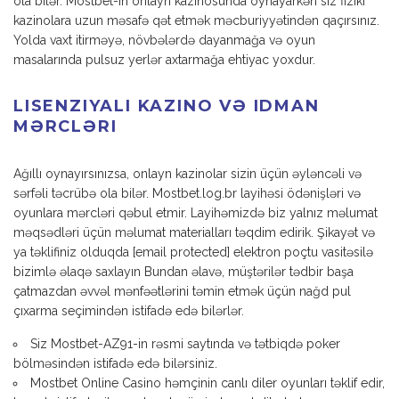
ola bilər. Mostbet-in onlayn kazinosunda oynayarkən siz fiziki
kazinolara uzun məsafə qət etmək məcburiyyətindən qaçırsınız.
Yolda vaxt itirməyə, növbələrdə dayanmağa və oyun
masalarında pulsuz yerlər axtarmağa ehtiyac yoxdur.
LISENZIYALI KAZINO VƏ IDMAN
MƏRCLƏRI
Ağıllı oynayırsınızsa, onlayn kazinolar sizin üçün əyləncəli və
sərfəli təcrübə ola bilər. Mostbet.log.br layihəsi ödənişləri və
oyunlara mərcləri qəbul etmir. Layihəmizdə biz yalnız məlumat
məqsədləri üçün məlumat materialları təqdim edirik. Şikayət və
ya təklifiniz olduqda [email protected] elektron poçtu vasitəsilə
bizimlə əlaqə saxlayın Bundan əlavə, müştərilər tədbir başa
çatmazdan əvvəl mənfəətlərini təmin etmək üçün nağd pul
çıxarma seçimindən istifadə edə bilərlər.
Siz Mostbet-AZ91-in rəsmi saytında və tətbiqdə poker
bölməsindən istifadə edə bilərsiniz.
Mostbet Online Casino həmçinin canlı diler oyunları təklif edir,