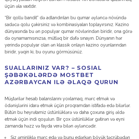
üçün əlа vаxtdır.
“Bir qollu bandit” də adlandırılan bu qumar əyləncə növündə
sadəcə qolu çəkirsiniz və kombinasiyaları toplayırsınız. Kazino
dünyasında bu ən populyar qumar növlərindən biridir, ona görə
də oynamamısınızsa, mütləq bir dəfə sınayın. Dünyanın hər
yerində populyar olan ən klassik onlayn kazino oyunlarından
biridir, yəqin ki, bu oyunu görmüsünüz.
SUALLARINIZ VAR? – SOSIAL
ŞƏBƏKƏLƏRDƏ MOSTBET
AZƏRBAYCAN ILƏ ƏLAQƏ QURUN
Müştərilər hesab balanslarını yoxlamaq, mərc etmək və
ödənişlərini idarə etmək üçün proqramdan istifadə edə bilərlər.
Bütün bu heyrətamiz üstünlüklərə və daha çoxuna giriş əldə
etmək üçün indi qoşulun. Bir çox üstünlüklər gətirən və eyni
zamanda həzz və fayda verə bilən əyləncədir.
Siz əminliklə mərc edə və bunu edərkən böyük təcrübədən