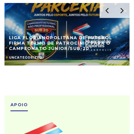
LIGA FLORIANOPOLITANA DE FUTEBOL
FIRMA TERMO DE PATROCÍNIO PARA O
CAMPEONATO JÚNIOR/SUB-20
UNCATEGORIZED
APOIO