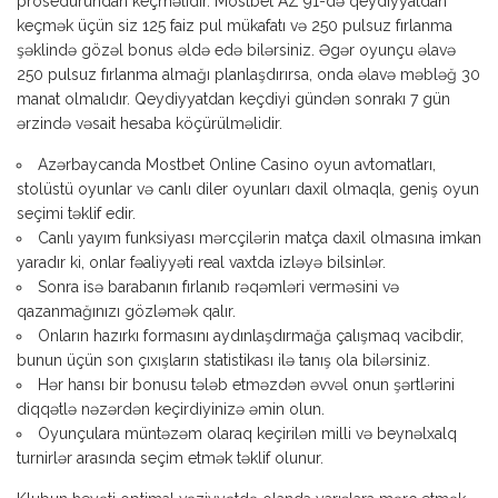
prosedurundan keçməlidir. Mostbet AZ 91-də qeydiyyatdan
keçmək üçün siz 125 faiz pul mükafatı və 250 pulsuz fırlanma
şəklində gözəl bonus əldə edə bilərsiniz. Əgər oyunçu əlavə
250 pulsuz fırlanma almağı planlaşdırırsa, onda əlavə məbləğ 30
manat olmalıdır. Qeydiyyatdan keçdiyi gündən sonrakı 7 gün
ərzində vəsait hesaba köçürülməlidir.
Azərbaycanda Mostbet Online Casino oyun avtomatları,
stolüstü oyunlar və canlı diler oyunları daxil olmaqla, geniş oyun
seçimi təklif edir.
Canlı yayım funksiyası mərcçilərin matça daxil olmasına imkan
yaradır ki, onlar fəaliyyəti real vaxtda izləyə bilsinlər.
Sonra isə barabanın fırlanıb rəqəmləri verməsini və
qazanmağınızı gözləmək qalır.
Onların hazırkı formasını aydınlaşdırmağa çalışmaq vacibdir,
bunun üçün son çıxışların statistikası ilə tanış ola bilərsiniz.
Hər hansı bir bonusu tələb etməzdən əvvəl onun şərtlərini
diqqətlə nəzərdən keçirdiyinizə əmin olun.
Oyunçulara müntəzəm olaraq keçirilən milli və beynəlxalq
turnirlər arasında seçim etmək təklif olunur.