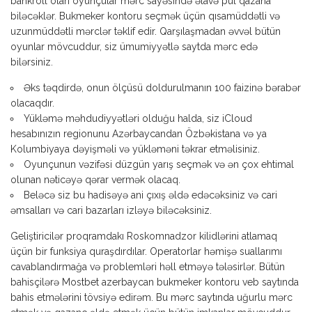
bankroll olan oyunçular mərc sayəsində əlavə pul qazana
biləcəklər. Bukmeker kontoru seçmək üçün qısamüddətli və
uzunmüddətli mərclər təklif edir. Qarşılaşmadan əvvəl bütün
oyunlar mövcuddur, siz ümumiyyətlə saytda mərc edə
bilərsiniz.
Əks təqdirdə, onun ölçüsü doldurulmanın 100 faizinə bərabər
olacaqdır.
Yükləmə məhdudiyyətləri olduğu halda, siz iCloud
hesabınızın regionunu Azərbaycandan Özbəkistana və ya
Kolumbiyaya dəyişməli və yükləməni təkrar etməlisiniz.
Oyunçunun vəzifəsi düzgün yarış seçmək və ən çox ehtimal
olunan nəticəyə qərar vermək olacaq.
Beləcə siz bu hadisəyə ani çıxış əldə edəcəksiniz və cari
əmsalları və cari bazarları izləyə biləcəksiniz.
Geliştiricilər proqramdakı Roskomnadzor kilidlərini atlamaq
üçün bir funksiya quraşdırdılar. Operatorlar həmişə suallarımı
cavablandırmağa və problemləri həll etməyə tələsirlər. Bütün
bahisçilərə Mostbet azerbaycan bukmeker kontoru veb saytında
bahis etmələrini tövsiyə edirəm. Bu mərc saytında uğurlu mərc