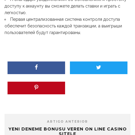
доступу к аккаунту вы сможете делать ставки и играть с
легкостью.
Первая централизованная система контроля доступа
обеспечит безопасность каждой транзакции, а выигрыши
пользователей будут гарантированы.
ARTIGO ANTERIOR
YENI DENEME BONUSU VEREN ON LINE CASINO
SITELE