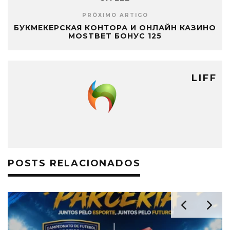
PRÓXIMO ARTIGO
БУКМЕКЕРСКАЯ КОНТОРА И ОНЛАЙН КАЗИНО
MOSTBET БОНУС 125
LIFF
POSTS RELACIONADOS