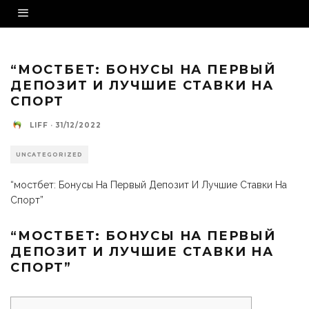
“МОСТБЕТ: БОНУСЫ НА ПЕРВЫЙ
ДЕПОЗИТ И ЛУЧШИЕ СТАВКИ НА
СПОРТ
LIFF
·
31/12/2022
UNCATEGORIZED
“мостбет: Бонусы На Первый Депозит И Лучшие Ставки На
Спорт”
“МОСТБЕТ: БОНУСЫ НА ПЕРВЫЙ
ДЕПОЗИТ И ЛУЧШИЕ СТАВКИ НА
СПОРТ”