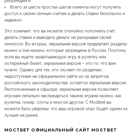
ребрендинге.
Всего за шесть простых шагов клиенты могут получить
доступ к своим личным счетам и делать ставки безопасно и
надежно.
Это означает, что вы можете спокойно пополнять счет,
делать ставки и выводить деньги, не раскрывая своей
личности. Во-вторых, зеркальная версия предлагает разделы
казино и live-казино, которые запрещены в России. Поэтому
если вы ищете захватывающую игру в рулетку или
лотерейный билет, зеркальная версия – это то, что вам
нужно. Однако для тех, кто скучает по разделам,
недоступным на официальном сайте из-за запретов
российского законодательства, остается зеркальная версия.
Расположенная в офшоре, зеркальная версия позволяет
игрокам легально наслаждаться такими играми казино, как
рулетка, покер, слоты и многое другое. С Mostbet вы
можете быть уверены, что ваш игровой опыт будет одним из
лучших на рынке.
МОСТБЕТ ОФИЦИАЛЬНЫЙ САЙТ MOSTBET