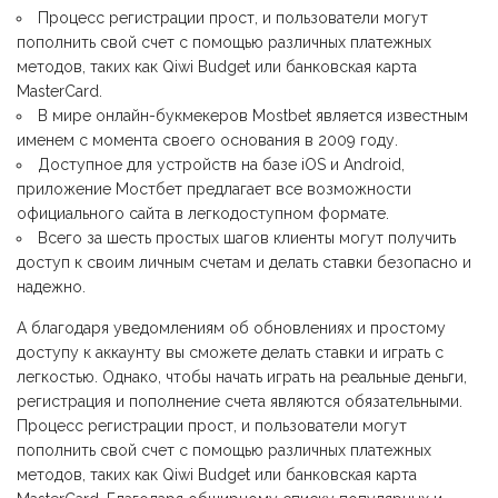
Процесс регистрации прост, и пользователи могут
пополнить свой счет с помощью различных платежных
методов, таких как Qiwi Budget или банковская карта
MasterCard.
В мире онлайн-букмекеров Mostbet является известным
именем с момента своего основания в 2009 году.
Доступное для устройств на базе iOS и Android,
приложение Мостбет предлагает все возможности
официального сайта в легкодоступном формате.
Всего за шесть простых шагов клиенты могут получить
доступ к своим личным счетам и делать ставки безопасно и
надежно.
А благодаря уведомлениям об обновлениях и простому
доступу к аккаунту вы сможете делать ставки и играть с
легкостью. Однако, чтобы начать играть на реальные деньги,
регистрация и пополнение счета являются обязательными.
Процесс регистрации прост, и пользователи могут
пополнить свой счет с помощью различных платежных
методов, таких как Qiwi Budget или банковская карта